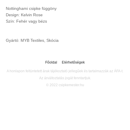
Nottinghami csipke függöny
Design: Kelvin Rose
Szín: Fehér vagy bézs
Gyártó: MYB Textiles, Skócia
Főoldal
Elérhetőségek
A honlapon feltüntetett árak tájékoztató jellegűek és tartalmazzák az ÁFA-t.
Az árváltoztatás jogát fenntartjuk.
© 2022 csipkemester.hu