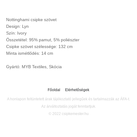
Nottinghami csipke szövet
Design: Lyn
Szín: Ivory
Összetétel: 95% pamut, 5% poliészter
Csipke szövet szélessége: 132 cm
Minta ismétlődés: 14 cm
Gyártó: MYB Textiles, Skócia
Főoldal
Elérhetőségek
A honlapon feltüntetett árak tájékoztató jellegűek és tartalmazzák az ÁFA-t.
Az árváltoztatás jogát fenntartjuk.
© 2022 csipkemester.hu