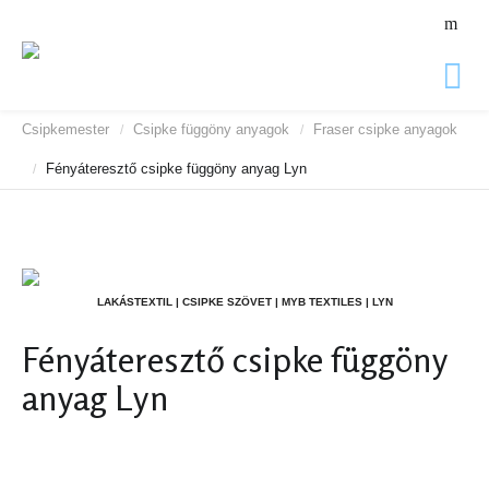
Csipkemester
Csipke függöny anyagok
Fraser csipke anyagok
/
/
Fényáteresztő csipke függöny anyag Lyn
/
LAKÁSTEXTIL | CSIPKE SZÖVET | MYB TEXTILES | LYN
Fényáteresztő csipke függöny
anyag Lyn