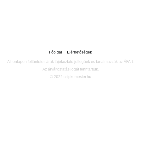
Főoldal
Elérhetőségek
A honlapon feltüntetett árak tájékoztató jellegűek és tartalmazzák az ÁFA-t.
Az árváltoztatás jogát fenntartjuk.
© 2022 csipkemester.hu