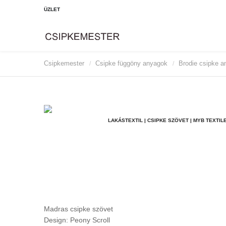
ÜZLET
Csipkemester
Csipke függöny anyagok
Brodie csipke 
sipke függönyök
Abercromby csipke anyagok
/
/
e függönyök
Brodie csipke anyagok
Douglas csipke anyagok
Erskine csipke anyagok
Fraser csipke anyagok
LAKÁSTEXTIL | CSIPKE SZÖVET | MYB TEXTIL
Galloway csipke anyagok
Madras csipke szövet
Design: Peony Scroll