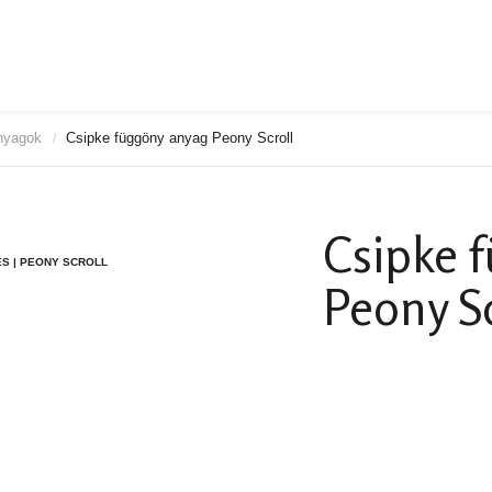
anyagok
Csipke függöny anyag Peony Scroll
/
Csipke 
ES | PEONY SCROLL
Peony Sc